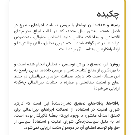
چکیده
زمینه و هدف:
این نوشتار با بررسی ضمانت اجراهای مندرج در
فصل هفتم منشور ملل متحد، که در قالب انواع تحریم­‌های
اقتصادی و مداخلات نظامی علیه اشخاص حقوقی، به‌خصوص
دولت­‌ها در نظر گرفته شده است، در پی تحلیل، یافتن چالش­‌ها و
ارائۀ را‌ه‌کارهای متناسب آن بوده است.
روش:‌
این تحقیق با روش توصیفی - تحلیلی انجام شده است و
با بهره‌­گیری از منابع کتاب‌خانه‌یی و بررسی داده­‌ها در پی پاسخ به
این مسأله است که: کارکرد ضمانت اجراهای بین‌المللی در حفظ
صلح و امنیت بین­المللی و مبارزه با جنایات بین‌­المللی چه‌گونه
ارزیابی می‌­شود؟
یافته‌ها:
یافته‌­های تحقیق نشان‌دهندۀ این است که کارکرد
شورای امنیت در استفاده از ضمانت اجراهای بین‌­المللی برای
تحقق اهداف منشور، با وجود این‌که بعضًا تأثیر‌گذار بوده است،
اما به دلیل سیاست­‌زده‌گی شورای امنیت و استفادۀ سیاسی از
حق وتو توسط اعضای آن در مجموع مثبت ارزیابی نمی­‌شود.