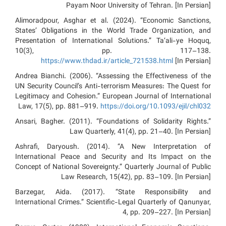
Payam Noor University of Tehran. [In Persian]
Alimoradpour, Asghar et al. (2024). “Economic Sanctions,
States’ Obligations in the World Trade Organization, and
Presentation of International Solutions.” Ta‘ali-ye Hoquq,
10(3), pp. 117–138.
https://www.thdad.ir/article_721538.html
[In Persian]
Andrea Bianchi. (2006). “Assessing the Effectiveness of the
UN Security Council’s Anti-terrorism Measures: The Quest for
Legitimacy and Cohesion.” European Journal of International
Law, 17(5), pp. 881–919.
https://doi.org/10.1093/ejil/chl032
Ansari, Bagher. (2011). “Foundations of Solidarity Rights.”
Law Quarterly, 41(4), pp. 21–40. [In Persian]
Ashrafi, Daryoush. (2014). “A New Interpretation of
International Peace and Security and Its Impact on the
Concept of National Sovereignty.” Quarterly Journal of Public
Law Research, 15(42), pp. 83–109. [In Persian]
Barzegar, Aida. (2017). “State Responsibility and
International Crimes.” Scientific-Legal Quarterly of Qanunyar,
4, pp. 209–227. [In Persian]