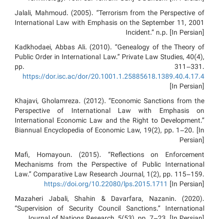
Jalali, Mahmoud. (2005). “Terrorism from the Perspective of
International Law with Emphasis on the September 11, 2001
Incident.” n.p. [In Persian]
Kadkhodaei, Abbas Ali. (2010). “Genealogy of the Theory of
Public Order in International Law.” Private Law Studies, 40(4),
pp. 311–331.
https://dor.isc.ac/dor/20.1001.1.25885618.1389.40.4.17.4
[In Persian]
Khajavi, Gholamreza. (2012). “Economic Sanctions from the
Perspective of International Law with Emphasis on
International Economic Law and the Right to Development.”
Biannual Encyclopedia of Economic Law, 19(2), pp. 1–20. [In
Persian]
Mafi, Homayoun. (2015). “Reflections on Enforcement
Mechanisms from the Perspective of Public International
Law.” Comparative Law Research Journal, 1(2), pp. 115–159.
https://doi.org/10.22080/lps.2015.1711
[In Persian]
Mazaheri Jabali, Shahin & Davarfara, Nazanin. (2020).
“Supervision of Security Council Sanctions.” International
Journal of Nations Research, 5(53), pp. 7–23. [In Persian]