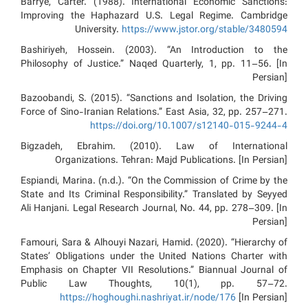
Barrye, Carter. (1988). International Economic Sanctions:
Improving the Haphazard U.S. Legal Regime. Cambridge
University.
https://www.jstor.org/stable/3480594
Bashiriyeh, Hossein. (2003). “An Introduction to the
Philosophy of Justice.” Naqed Quarterly, 1, pp. 11–56. [In
Persian]
Bazoobandi, S. (2015). “Sanctions and Isolation, the Driving
Force of Sino-Iranian Relations.” East Asia, 32, pp. 257–271.
https://doi.org/10.1007/s12140-015-9244-4
Bigzadeh, Ebrahim. (2010). Law of International
Organizations. Tehran: Majd Publications. [In Persian]
Espiandi, Marina. (n.d.). “On the Commission of Crime by the
State and Its Criminal Responsibility.” Translated by Seyyed
Ali Hanjani. Legal Research Journal, No. 44, pp. 278–309. [In
Persian]
Famouri, Sara & Alhouyi Nazari, Hamid. (2020). “Hierarchy of
States’ Obligations under the United Nations Charter with
Emphasis on Chapter VII Resolutions.” Biannual Journal of
Public Law Thoughts, 10(1), pp. 57–72.
https://hoghoughi.nashriyat.ir/node/176
[In Persian]