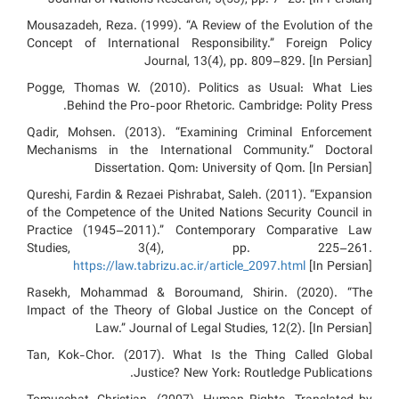
Mousazadeh, Reza. (1999). “A Review of the Evolution of the
Concept of International Responsibility.” Foreign Policy
Journal, 13(4), pp. 809–829. [In Persian]
Pogge, Thomas W. (2010). Politics as Usual: What Lies
Behind the Pro-poor Rhetoric. Cambridge: Polity Press.
Qadir, Mohsen. (2013). “Examining Criminal Enforcement
Mechanisms in the International Community.” Doctoral
Dissertation. Qom: University of Qom. [In Persian]
Qureshi, Fardin & Rezaei Pishrabat, Saleh. (2011). “Expansion
of the Competence of the United Nations Security Council in
Practice (1945–2011).” Contemporary Comparative Law
Studies, 3(4), pp. 225–261.
https://law.tabrizu.ac.ir/article_2097.html
[In Persian]
Rasekh, Mohammad & Boroumand, Shirin. (2020). “The
Impact of the Theory of Global Justice on the Concept of
Law.” Journal of Legal Studies, 12(2). [In Persian]
Tan, Kok-Chor. (2017). What Is the Thing Called Global
Justice? New York: Routledge Publications.