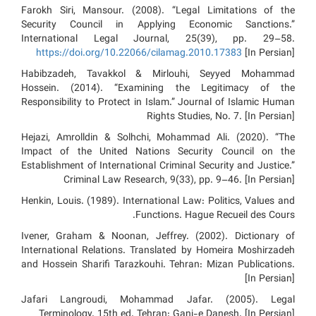
Farokh Siri, Mansour. (2008). “Legal Limitations of the
Security Council in Applying Economic Sanctions.”
International Legal Journal, 25(39), pp. 29–58.
https://doi.org/10.22066/cilamag.2010.17383
[In Persian]
Habibzadeh, Tavakkol & Mirlouhi, Seyyed Mohammad
Hossein. (2014). “Examining the Legitimacy of the
Responsibility to Protect in Islam.” Journal of Islamic Human
Rights Studies, No. 7. [In Persian]
Hejazi, Amrolldin & Solhchi, Mohammad Ali. (2020). “The
Impact of the United Nations Security Council on the
Establishment of International Criminal Security and Justice.”
Criminal Law Research, 9(33), pp. 9–46. [In Persian]
Henkin, Louis. (1989). International Law: Politics, Values and
Functions. Hague Recueil des Cours.
Ivener, Graham & Noonan, Jeffrey. (2002). Dictionary of
International Relations. Translated by Homeira Moshirzadeh
and Hossein Sharifi Tarazkouhi. Tehran: Mizan Publications.
[In Persian]
Jafari Langroudi, Mohammad Jafar. (2005). Legal
Terminology. 15th ed. Tehran: Ganj-e Danesh. [In Persian]