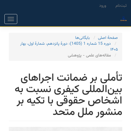
Main
ثبت‌نام
ورود
Navigation
Main
Toggle
Content
gation
Sidebar
صفحۀ اصلی
بایگانی‌ها
دوره 15 شماره 1 (1405): دورۀ پانزدهم، شمارۀ اول، بهار
۱۴۰۵
مقاله‌های علمی - پژوهشی
تأملی بر ضمانت اجراهای
بین‌المللی کیفری نسبت به
اشخاص حقوقی با تکیه بر
منشور ملل متحد