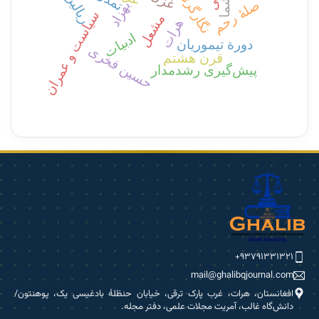
ریالیزم
نگارگری
صلۀ رحم
بهزاد
سیاست و عمران
مشعل
هرات
ادبیات
دورة تیموریان
حسین فخری
قرن هشتم
پیش‌گیری رشدمدار
۹۳۷۹۱۳۳۱۳۲۱+
mail@ghalibqjournal.com
افغانستان، هرات، غرب پارک ترقی، خیابان حنظلۀ بادغیسی یک، پوهنتون/
دانش‌گاه غالب، آمریت مجلات علمی، دفتر مجله.