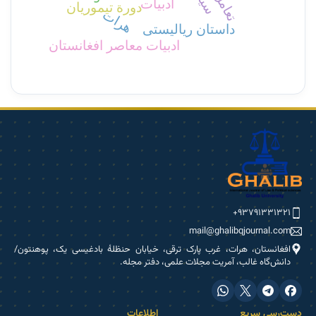
تعامل
ادبیات
دورة تیموریان
هرات
داستان ریالیستی
ادبیات معاصر افغانستان
۹۳۷۹۱۳۳۱۳۲۱+
mail@ghalibqjournal.com
افغانستان، هرات، غرب پارک ترقی، خیابان حنظلۀ بادغیسی یک، پوهنتون/
دانش‌گاه غالب، آمریت مجلات علمی، دفتر مجله.
دست‌رسی سریع
اطلاعات