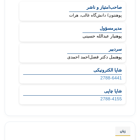
شناسۀ
مجله
صاحب‌امتیاز و ناشر
پوهنتون/ دانش‌گاه غالب، هرات
مدیرمسؤول
پوهنیار عبدالله حسینی
سردبیر
پوهنمل دکتر فضل‌احمد احمدی
شاپا الکترونیکی
2788-6441
شاپا چاپی
2788-4155
زبان