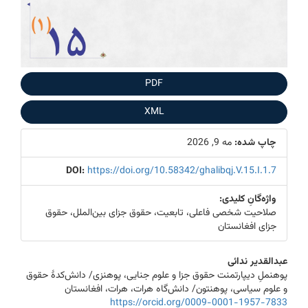
PDF
XML
چاپ شده:
مه 9, 2026
DOI:
https://doi.org/10.58342/ghalibqj.V.15.I.1.7
واژه‌گانِ کلیدی:
صلاحیت شخصی فاعلی، تابعیت، حقوق جزای بین‌الملل، حقوق
جزای افغانستان
Main
عبدالقدیر ندائی
پوهنملِ دیپارتمنت حقوق جزا و علوم جنایی، پوهنزی/ دانش‌کدۀ حقوق
Article
و علوم سیاسی، پوهنتون/ دانش‌گاه هرات، هرات، افغانستان
https://orcid.org/0009-0001-1957-7833