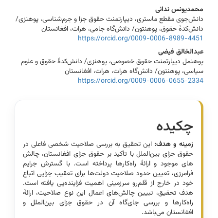
Content
محمدیونس ندائی
دانش‌جوی مقطع ماستری، دیپارتمنت حقوق جزا و جرم‌شناسی، پوهنزی/
دانش‌کدۀ حقوق، پوهنتون/ دانش‌گاه جامی، هرات، افغانستان
https://orcid.org/0009-0006-8989-4451
عبدالخالق فیضی
پوهنمل دیپارتمنت حقوق خصوصی، پوهنزی/ دانش‌کدۀ حقوق و علوم
سیاسی، پوهنتون/ دانش‌گاه هرات، هرات، افغانستان
https://orcid.org/0009-0006-0655-2334
چکیده
زمینه و هدف:
این تحقیق به بررسی صلاحیت شخصی فاعلی در
حقوق جزای بین‌الملل با تأکید بر حقوق جزای افغانستان، چالش­‌
های موجود‌ و ارائۀ راه‌­کارها پرداخته است. با گسترش جرایم
فرامرزی، تعیین حدود صلاحیت دولت‌ها برای تعقیب جزایی اتباع
خود در خارج از قلم‌رو سرزمینی اهمیت فزاینده‌یی یافته است.
هدف تحقیق، تبیین چالش‌های اعمال این نوع صلاحیت، ارائۀ
راه‌­کارها و بررسی جای­‌گاه آن در حقوق جزای بین­‌الملل و
افغانستان می‌باشد.