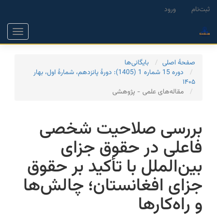
Main
ثبت‌نام
ورود
Navigation
Main
Toggle
Content
gation
Sidebar
صفحۀ اصلی
بایگانی‌ها
دوره 15 شماره 1 (1405): دورۀ پانزدهم، شمارۀ اول، بهار
۱۴۰۵
مقاله‌های علمی - پژوهشی
بررسی صلاحیت شخصی
فاعلی در حقوق جزای
بین‌الملل با تأکید بر حقوق
جزای افغانستان؛ چالش‌ها
و راه‌کارها