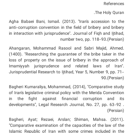
References
The Holy Quran.
Agha Babaei Bani, Ismail. (2013). "Iran's accession to the
anti-corruption convention in the field of bribery and bribery
in interaction with jurisprudence". Journal of Fiqh and Ijtihad,
number two, pp. 118-93.(Persian)
Ahangaran, Mohammad Rasool and Sabri Majid, Ahmed.
(1400). "Researching the guarantee of the bribe taker in the
loss of property on the issue of bribery in the approach of
Imamiyyah jurisprudence and related laws of Iran".
Jurisprudential Research to Ijtihad, Year 5, Number 9, pp. 71-
90.(Persian)
Bagheri Kumaraliya, Mohammad, (2014), "Comparative study
of Iran's legislative criminal policy with the Merida Convention
in the fight against financial corruption and its
developments", Legal Research Journal, No. 27, pp. 63-92 .
(Persian)
Bagheri, Ayat; Rezaei, Arslan; Shiman, Mahsa. (2011).
"Comparative examination of the capacities of the law of the
Islamic Republic of Iran with some crimes included in the