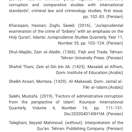
corruption and comparative studies with international
standards", criminal law and criminology studies, first issue,
pp. 102-83. (Persian)
Kharaqani, Hassan; Zoghi, Saeed. (2016). "Jurisprudential
examination of the crime of "bribery" with an emphasis on the
Holy Quran", Islamic Jurisprudence Studies Quarterly, Year 11,
Number 35, pp. 103-124. (Persian)
Dhul-Majdin, Zain al-Abidin. (1366). Fiqh and Trade, Tehran:
Tehran University Press. (Persian)
Shahid Thani, Zain al-Din bin Ali. (1425). Masalak al-Afham,
Qom: Institute of Education.(Arabic)
Sheikh Ansari, Morteza. (1429). Al-Makasab, Qom: Jamal al-
Fikr al-Islami.(Arabic)
Salehi, Mustafa. (2019). "Factors of administrative corruption
from the perspective of Islam". Kouniyar International
Quarterly, Volume 4, Number 14, pp. 111-131.
Dio:2020S4D14SH1M. (Persian)
Taleghani, Seyyed Mahmoud. (without). Interpretation of the
Qur'an. Tehran: Publishing Company. (Persian)