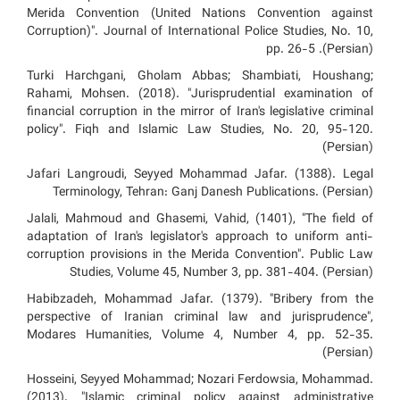
Merida Convention (United Nations Convention against
Corruption)". Journal of International Police Studies, No. 10,
pp. 26-5 .(Persian)
Turki Harchgani, Gholam Abbas; Shambiati, Houshang;
Rahami, Mohsen. (2018). "Jurisprudential examination of
financial corruption in the mirror of Iran's legislative criminal
policy". Fiqh and Islamic Law Studies, No. 20, 95-120.
(Persian)
Jafari Langroudi, Seyyed Mohammad Jafar. (1388). Legal
Terminology, Tehran: Ganj Danesh Publications. (Persian)
Jalali, Mahmoud and Ghasemi, Vahid, (1401), "The field of
adaptation of Iran's legislator's approach to uniform anti-
corruption provisions in the Merida Convention". Public Law
Studies, Volume 45, Number 3, pp. 381-404. (Persian)
Habibzadeh, Mohammad Jafar. (1379). "Bribery from the
perspective of Iranian criminal law and jurisprudence",
Modares Humanities, Volume 4, Number 4, pp. 52-35.
(Persian)
Hosseini, Seyyed Mohammad; Nozari Ferdowsia, Mohammad.
(2013). "Islamic criminal policy against administrative