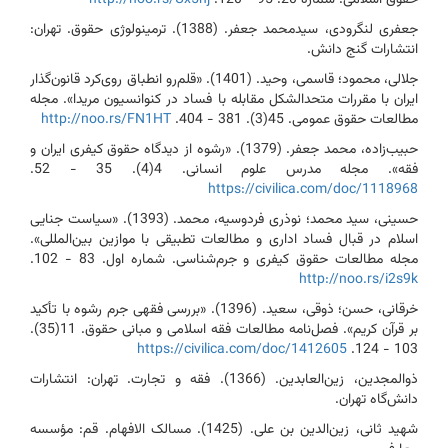
جعفری لنگرودی، سید‌محمد جعفر. (1388). ترمینولوژی حقوق. تهران:
انتشارات گنج دانش.
جلالی، محمود؛ قاسمی، وحید. (1401). «قلم‌رو انطباق روی‌کرد قانون‌گذار
ایران با مقررات متحدالشکل مقابله با فساد در کنوانسیون مریدا». مجله
مطالعات حقوق عمومی. ‌‌45(3). 381 - 404.
http://noo.rs/FN1HT
حبیب‌زاده، محمد جعفر. (1379). «رشوه از دیدگاه حقوق کیفری ایران و
فقه». مجله مدرس علوم انسانی. ‌4(4). 35 - 52.
https://civilica.com/doc/1118968
حسینی، سید محمد؛ نوذری فردوسیه، محمد. (1393). «سیاست جنایی
اسلام در قبال فساد اداری و مطالعات تطبیقی با موازین بین‌المللی».
مجله مطالعات حقوق کیفری و جرم‌شناسی. شماره اول. 83 - 102.
http://noo.rs/i2s9k
خرقانی، حسن؛ ذوقی، سعید. (1396). «بررسی فقهی جرم ‌رشوه‌ با تأکید
بر قرآن کریم». فصل‌نامه مطالعات فقه اسلامی و مبانی حقوق. ‌11(35).
https://civilica.com/doc/1412605
103 - 124.
ذوالمجدین، زین‌العابدین. (1366). فقه و تجارت. تهران: انتشارات
دانش‌گاه تهران.
شهید ثانی، زین‌الدین بن علی. (1425). مسالک الافهام. قم: مؤسسه