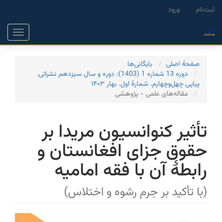
Main
ثبت‌نام
ورود
Navigation
Main
Toggle
Content
gation
Sidebar
صفحۀ اصلی
بایگانی‌ها
دوره 13 شماره 1 (1403): دوره و سال سیزدهم نشراتی.
پیاپی چهل‌و‌‌چهارم. شمارۀ اول. بهار ۱۴۰۳
مقاله‌های علمی - پژوهشی
تأثیر کنوانسیون مریدا بر
حقوق جزای افغانستان و
رابطۀ آن با فقه امامیه
(با تأکید بر جرم رشوه و اختلاس)
Article