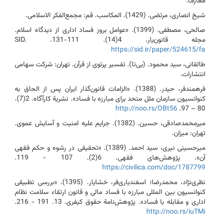
معارف.
شیخ انصاری، مرتضی. (1429). المکاسب. قم: مجمع‌الفکر الاسلامی.
صالحی، مصطفی. (1399). «عوامل بروز فساد اداری از دیدگاه اسلام.
مجله قانون‌یار. 4(14‌). 111-131. SID.
https://sid.ir/paper/524615/fa
طالقانی، سید محمود. (بی‌تا). تفسیر پرتوی از قرآن. تهران: شرکت سهامی
انتشارات.
فرهمند‌فر، حیدر. (1388). «الزامات قانون‌گذار ایران پس از الحاق به
کنوانسیون سازمان ملل متحد برای مبارزه با فساد». نشریة کارآگاه. ‌‌2(7).
http://noo.rs/OBt56
80 – 97.
میر‌محمد‌صادقی، حسین. (1382). جرایم علیه امنیت و آسایش عموی.
تهران: میزان.
میرحسینی نیری، سید احمد. (1389). «تحقیقی در رشوه و حکم فقهی
آن». پژوهش‌های فقهی. ‌6(2). 107 - 119.
https://civilica.com/doc/1787799
نظری‌نژاد، محمد‌رضا؛ اسفندیاری‌فر، خشایار. (1395). «بررسی تطبیقی
کنوانسیون بین المللی مبارزه با فساد مالی و قانون ارتقاء سلامت نظام
اداری و مقابله با فساد». پژوهش‌نامة حقوق کیفری. 13. 191 - 216.
http://noo.rs/iuTMi