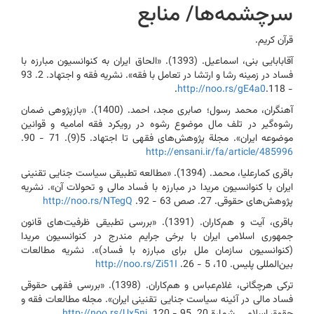
سرچشمه‌ها/ منابع
قرآن کریم.
آقا‌بابایی بنی، اسماعیل. (1393). «الحاق ایران به کنوانسیون مبارزه با
فساد در زمینه رشا و ارتشا در تعامل با فقه». نشریه فقه و اجتهاد. ‌2. 93
.
http://noo.rs/gE4a0
- 118.‌
آهنگران، محمد رسول؛ صابری مجد، احمد. (1400). «بازپژوهی ضمان
رشوه‌گیر در تلف مال موضوع رشوه در رویکرد فقه امامیه و قوانین
موضوعه ایران». مجلة پژوهش‌های فقهی تا اجتهاد. 5(9). 71 - 90.
http://ensani.ir/fa/article/485996
باقری کمارعلیا، محمد. (1394). «مطالعه تطبیقی سیاست جنایی تقنینی
ایران با کنوانسیون مریدا در مبارزه با فساد مالی و تحولات آن». نشریه
پژوهش‌های حقوقی. ‌‌27. صص 63 - 92.
http://noo.rs/NTegQ
باقری، آیت و هم‌کاران. (1391). «بررسی تطبیقی ظرفیت‌های قانون
جمهوری اسلامی ایران با برخی جرایم مندرج در کنوانسیون مریدا
(کنوانسیون سازمان ملل برای مبارزه با فساد)». نشریه مطالعات
بین‌المللی پلیس. ‌10، 5 - 26.
http://noo.rs/Zi51I
ترکی هرچگانی، غلام‌عباس و هم‌کاران. (1398). «بررسی فقهی حقوقی
فساد مالی در آئینه سیاست جنایی تقنینی ایران». مجله مطالعات فقه و
حقوق اسلامی. شمارة 20. 95 - 120.
http://noo.rs/Ux5nj