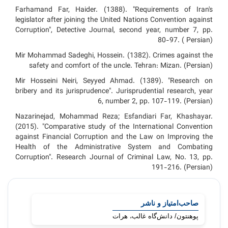
Farhamand Far, Haider. (1388). "Requirements of Iran's
legislator after joining the United Nations Convention against
Corruption", Detective Journal, second year, number 7, pp.
80-97. ( Persian)
Mir Mohammad Sadeghi, Hossein. (1382). Crimes against the
safety and comfort of the uncle. Tehran: Mizan. (Persian)
Mir Hosseini Neiri, Seyyed Ahmad. (1389). "Research on
bribery and its jurisprudence". Jurisprudential research, year
6, number 2, pp. 107-119. (Persian)
Nazarinejad, Mohammad Reza; Esfandiari Far, Khashayar.
(2015). "Comparative study of the International Convention
against Financial Corruption and the Law on Improving the
Health of the Administrative System and Combating
Corruption". Research Journal of Criminal Law, No. 13, pp.
191-216. (Persian)
شناسۀ
مجله
صاحب‌امتیاز و ناشر
پوهنتون/ دانش‌گاه غالب، هرات