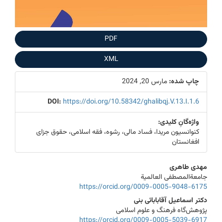
PDF
XML
چاپ شده:
مارس 20, 2024
DOI:
https://doi.org/10.58342/ghalibqj.V.13.I.1.6
واژه‌گانِ کلیدی:
کنوانسیون مریدا، فساد مالی، رشوه، فقه اسلامی، حقوق جزای
افغانستان
Main
مهدی طاهری
جامعةالمصطفی العالمیة
Article
https://orcid.org/0009-0005-9048-6175
Content
دکتر اسماعیل آقابابائی بنی
پژوهش‌گاه فرهنگ و علوم اسلامی
https://orcid.org/0009-0005-5039-6917