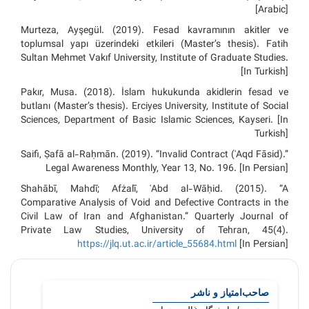
[Arabic]
Murteza, Ayşegül. (2019). Fesad kavramının akitler ve
toplumsal yapı üzerindeki etkileri (Master’s thesis). Fatih
Sultan Mehmet Vakıf University, Institute of Graduate Studies.
[In Turkish]
Pakır, Musa. (2018). İslam hukukunda akidlerin fesad ve
butlanı (Master’s thesis). Erciyes University, Institute of Social
Sciences, Department of Basic Islamic Sciences, Kayseri. [In
Turkish]
Saifi, Ṣafā al-Raḥmān. (2019). “Invalid Contract (ʿAqd Fāsid).”
Legal Awareness Monthly, Year 13, No. 196. [In Persian]
Shahābī, Mahdī; Afżalī, ʿAbd al-Wāḥid. (2015). “A
Comparative Analysis of Void and Defective Contracts in the
Civil Law of Iran and Afghanistan.” Quarterly Journal of
Private Law Studies, University of Tehran, 45(4).
https://jlq.ut.ac.ir/article_55684.html
[In Persian]
شناسۀ
مجله
صاحب‌امتیاز و ناشر