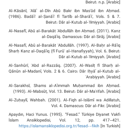
Beirut: n.p. [Arabic]
Al-Kāsānī, ʿAlāʾ al-Dīn Abū Bakr ibn Masʿūd ibn Aḥmad.
(1986). Badāʾiʿ al-Ṣanāʾiʿ fī Tartīb al-Sharāʾiʿ, Vols. 5 & 7.
Beirut: Dār al-Kutub al-ʿIlmiyyah. [Arabic]
Al-Nasafī, Abū al-Barakāt ʿAbdullāh ibn Aḥmad. (2011). Kanz
al-Daqāʾiq. Damascus: Dār al-Sirāj. [Arabic]
Al-Nasafī, Abū al-Barakāt ʿAbdullāh. (1997). Al-Baḥr al-Rāʾiq
Sharḥ Kanz al-Daqāʾiq (fī Furūʿ al-Ḥanafiyyah), Vol. 6. Beirut:
Dār al-Kutub al-ʿIlmiyyah. [Arabic]
Al-Sanhūrī, ʿAbd al-Razzāq. (2007). Al-Wasīṭ fī Sharḥ al-
Qānūn al-Madanī, Vols. 2 & 6. Cairo: Dār Iḥyāʾ al-Kutub al-
ʿArabiyyah. [Arabic]
Al-Sarakhsī, Shams al-Aʾimmah Muḥammad ibn Aḥmad.
(1993). Al-Mabsūṭ, Vol. 13. Beirut: Dār al-Maʿrifah. [Arabic]
Al-Zuḥaylī, Wahbah. (2001). Al-Fiqh al-Islāmī wa Adillatuh,
Vol. 4. Damascus: Dār al-Fikr. [Arabic]
Apaydın, Haci Yunus. (1995). “Fesad.” Türkiye Diyanet Vakfı
İslam Ansiklopedisi, Vol. 12, pp. 417–421.
https://islamansiklopedisi.org.tr/fesad--fikih
[In Turkish]