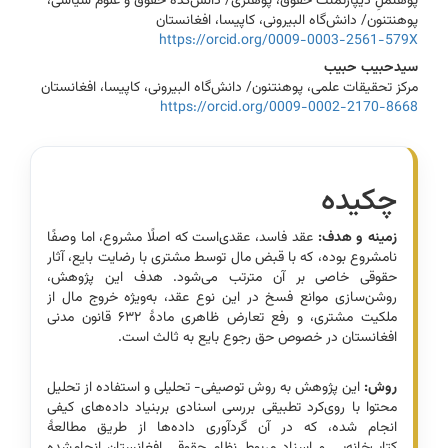
پوهنملِ دیپارتمنت حقوق، پوهنزی/ دانش‌کدۀ حقوق و علوم سیاسی،
پوهنتنون/ دانش‌گاه البیرونی، کاپیسا، افغانستان
https://orcid.org/0009-0003-2561-579X
سیدحبیب حبیب
مرکز تحقیقات علمی، پوهنتنون/ دانش‌گاه البیرونی، کاپیسا، افغانستان
https://orcid.org/0009-0002-2170-8668
چکیده
زمینه و هدف:
عقد فاسد، عقدی‌است که اصلًا مشروع، اما وصفًا
نامشروع بوده، که با قبض مال توسط مشتری با رضایت بایع، آثار
حقوقی خاصی بر آن مترتب می‌شود. هدف این پژوهش،
روشن‌سازی موانع فسخ در این نوع عقد، به‌ویژه خروج مال از
ملکیت مشتری، و رفع تعارض ظاهری مادۀ ۶۳۲ قانون مدنی
افغانستان در خصوص حق رجوع بایع به ثالث است.
روش:
این پژوهش به روش توصیفی- تحلیلی و استفاده از تحلیل
محتوا با روی‌کرد تطبیقی بررسی اسنادی بربنیاد داده‌های کیفی
انجام شده، که در آن گردآوری داده‌ها از طریق مطالعۀ
کتاب‌خانه‌یی و اسناد مربوط نظام حقوقی افغانستان انجام‌شده