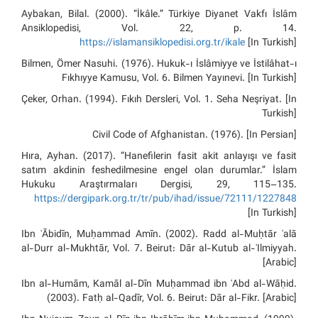
Aybakan, Bilal. (2000). “İkâle.” Türkiye Diyanet Vakfı İslâm
Ansiklopedisi, Vol. 22, p. 14.
https://islamansiklopedisi.org.tr/ikale
[In Turkish]
Bilmen, Ömer Nasuhi. (1976). Hukuk-ı İslâmiyye ve İstilâhat-ı
Fıkhıyye Kamusu, Vol. 6. Bilmen Yayınevi. [In Turkish]
Çeker, Orhan. (1994). Fıkıh Dersleri, Vol. 1. Seha Neşriyat. [In
Turkish]
Civil Code of Afghanistan. (1976). [In Persian]
Hıra, Ayhan. (2017). “Hanefilerin fasit akit anlayışı ve fasit
satım akdinin feshedilmesine engel olan durumlar.” İslam
Hukuku Araştırmaları Dergisi, 29, 115–135.
https://dergipark.org.tr/tr/pub/ihad/issue/72111/1227848
[In Turkish]
Ibn ʿĀbidīn, Muḥammad Amīn. (2002). Radd al-Muḥtār ʿalā
al-Durr al-Mukhtār, Vol. 7. Beirut: Dār al-Kutub al-ʿIlmiyyah.
[Arabic]
Ibn al-Humām, Kamāl al-Dīn Muḥammad ibn ʿAbd al-Wāḥid.
(2003). Fatḥ al-Qadīr, Vol. 6. Beirut: Dār al-Fikr. [Arabic]