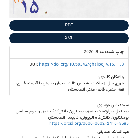
PDF
XML
چاپ شده:
مه 9, 2026
DOI:
https://doi.org/10.58342/ghalibqj.V.15.I.1.3
واژه‌گانِ کلیدی:
خروج مال از ملکیت، شخص ثالث، ضمان به مثل یا قیمت، فسخ،
فقه حنفی، قانون مدنی افغانستان
Main
سیدعباس موسوی
پوهنملِ دیپارتمنت حقوق، پوهنزی/ دانش‌کدۀ حقوق و علوم سیاسی،
Article
پوهنتنون/ دانش‌گاه البیرونی، کاپیسا، افغانستان
Content
https://orcid.org/0000-0002-2416-5585
عبدالمالک صدیقی