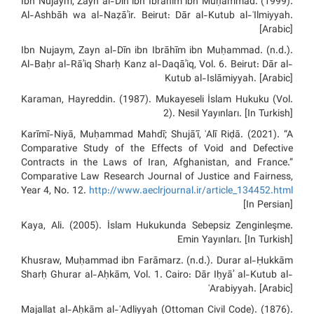
Ibn Nujaym, Zayn al-Dīn ibn Ibrāhīm ibn Muḥammad. (1999).
Al-Ashbāh wa al-Naẓāʾir. Beirut: Dār al-Kutub al-ʿIlmiyyah.
[Arabic]
Ibn Nujaym, Zayn al-Dīn ibn Ibrāhīm ibn Muḥammad. (n.d.).
Al-Baḥr al-Rāʾiq Sharḥ Kanz al-Daqāʾiq, Vol. 6. Beirut: Dār al-
Kutub al-Islāmiyyah. [Arabic]
Karaman, Hayreddin. (1987). Mukayeseli İslam Hukuku (Vol.
2). Nesil Yayınları. [In Turkish]
Karīmī-Niyā, Muḥammad Mahdī; Shujāʿī, ʿAlī Riḍā. (2021). “A
Comparative Study of the Effects of Void and Defective
Contracts in the Laws of Iran, Afghanistan, and France.”
Comparative Law Research Journal of Justice and Fairness,
Year 4, No. 12.
http://www.aeclrjournal.ir/article_134452.html
[In Persian]
Kaya, Ali. (2005). İslam Hukukunda Sebepsiz Zenginleşme.
Emin Yayınları. [In Turkish]
Khusraw, Muḥammad ibn Farāmarz. (n.d.). Durar al-Ḥukkām
Sharḥ Ghurar al-Aḥkām, Vol. 1. Cairo: Dār Iḥyāʾ al-Kutub al-
ʿArabiyyah. [Arabic]
Majallat al-Aḥkām al-ʿAdliyyah (Ottoman Civil Code). (1876).