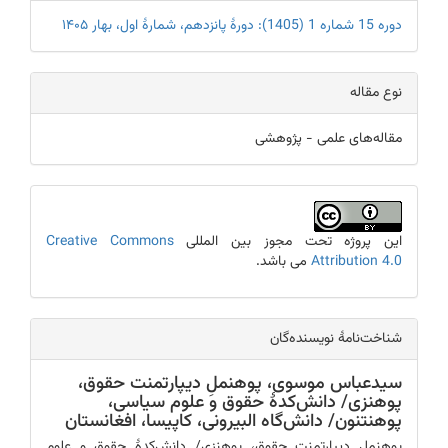
Details
دوره 15 شماره 1 (1405): دورۀ پانزدهم، شمارۀ اول، بهار ۱۴۰۵
نوع مقاله
مقاله‌های علمی - پژوهشی
این پروژه تحت مجوز بین المللی
Creative Commons
Attribution 4.0
می باشد.
شناخت‎‌‌نامۀ نویسنده‌گان
سیدعباس موسوی،
پوهنملِ دیپارتمنت حقوق،
پوهنزی/ دانش‌کدۀ حقوق و علوم سیاسی،
پوهنتنون/ دانش‌گاه البیرونی، کاپیسا، افغانستان
پوهنملِ دیپارتمنت حقوق، پوهنزی/ دانش‌کدۀ حقوق و علوم