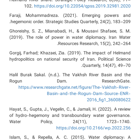
Helmand River share. Strategic Policy Research, 8(30), 71–
102.
https://doi.org/10.22054/qpss.2019.32981.2020
Faraji, Mohammadreza. (2021). Emerging powers and
hegemonic order. Strategic Studies Quarterly, 24(2), 183–209.
Ghoreishy, S. Z., Mianabadi, H., & Mousavi Shafaee, S. M.
(2019). The role of power in water diplomacy. Iran Water
Resources Research, 15(2), 242–264.
Gorgij, Farhad; Khazaei, Zia. (2019). The impact of Helmand
hydropolitics on national security of Iran. Political Science
Quarterly, 14(47), 49–70.
Halil Burak Sakal. (n.d.). The Vakhsh River Basin and the
Rogun Dam. ResearchGate.
https://www.researchgate.net/figure/The-Vakhsh-River-
Basin-and-the-Rogun-Dam-Source-ENR-
2016_fig1_360080622
Hayat, S., Gupta, J., Vegelin, C., & Jamali, H. (2022). A review
of hydro-hegemony and transboundary water governance.
Water Policy, 24(11), 1723–1740.
https://doi.org/10.2166/wp.2022.256
Islam, S., & Repella, A. C. (2015). Water diplomacy: A