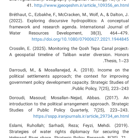
41.
http://www.jgeoqeshm.ir/article_109356_en.html
Bréthaut, C., Ezbakhe, F., McCracken, M., Wolf, A., & Dalton, J.
(2022). Exploring discursive hydropolitics: A conceptual
framework and research agenda. International Journal of
Water Resources Development, 38(3), 464–479.
https://doi.org/10.1080/07900627.2021.1944845
Crosslin, E. (2025). Monitoring the Qosh Tepa Canal project:
A geospatial timeline of Taliban water diversion. Honors
Thesis, 1–23.
Darroudi, M., & Mosallanejad, A. (2018). Income on the
political settlements approach; the context for improving
government policy development capacity. Strategic Studies of
Public Policy, 7(25), 223–243.
Doroudi, Masoud; Mosallan-Nejad, Abbas. (2017). An
introduction to the political arrangement approach. Strategic
Studies of Public Policy Quarterly, 7(25), 223–243.
https://sspp.iranjournals.ir/article_29734_en.html
Eslami, Ruhollah; Sarhadi, Reza; Feyzi, Mehdi. (2019).
Strategies of water rights diplomacy for securing the