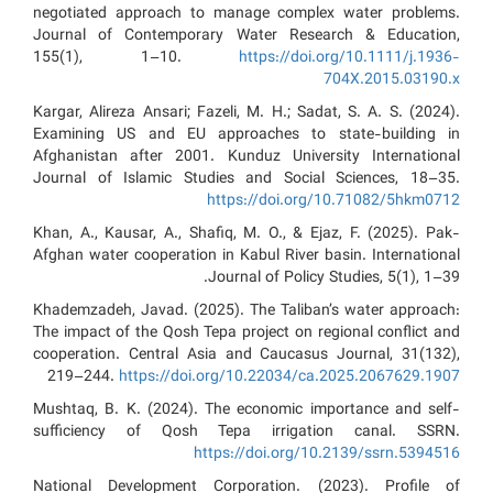
negotiated approach to manage complex water problems.
Journal of Contemporary Water Research & Education,
155(1), 1–10.
https://doi.org/10.1111/j.1936-
704X.2015.03190.x
Kargar, Alireza Ansari; Fazeli, M. H.; Sadat, S. A. S. (2024).
Examining US and EU approaches to state-building in
Afghanistan after 2001. Kunduz University International
Journal of Islamic Studies and Social Sciences, 18–35.
https://doi.org/10.71082/5hkm0712
Khan, A., Kausar, A., Shafiq, M. O., & Ejaz, F. (2025). Pak-
Afghan water cooperation in Kabul River basin. International
Journal of Policy Studies, 5(1), 1–39.
Khademzadeh, Javad. (2025). The Taliban’s water approach:
The impact of the Qosh Tepa project on regional conflict and
cooperation. Central Asia and Caucasus Journal, 31(132),
219–244.
https://doi.org/10.22034/ca.2025.2067629.1907
Mushtaq, B. K. (2024). The economic importance and self-
sufficiency of Qosh Tepa irrigation canal. SSRN.
https://doi.org/10.2139/ssrn.5394516
National Development Corporation. (2023). Profile of