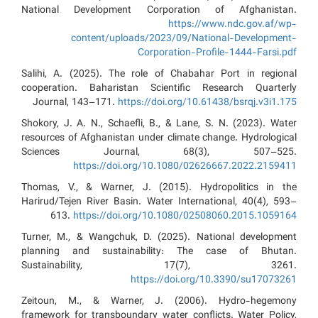
National Development Corporation of Afghanistan.
https://www.ndc.gov.af/wp-
content/uploads/2023/09/National-Development-
Corporation-Profile-1444-Farsi.pdf
Salihi, A. (2025). The role of Chabahar Port in regional
cooperation. Baharistan Scientific Research Quarterly
Journal, 143–171.
https://doi.org/10.61438/bsrqj.v3i1.175
Shokory, J. A. N., Schaefli, B., & Lane, S. N. (2023). Water
resources of Afghanistan under climate change. Hydrological
Sciences Journal, 68(3), 507–525.
https://doi.org/10.1080/02626667.2022.2159411
Thomas, V., & Warner, J. (2015). Hydropolitics in the
Harirud/Tejen River Basin. Water International, 40(4), 593–
613.
https://doi.org/10.1080/02508060.2015.1059164
Turner, M., & Wangchuk, D. (2025). National development
planning and sustainability: The case of Bhutan.
Sustainability, 17(7), 3261.
https://doi.org/10.3390/su17073261
Zeitoun, M., & Warner, J. (2006). Hydro-hegemony
framework for transboundary water conflicts. Water Policy,