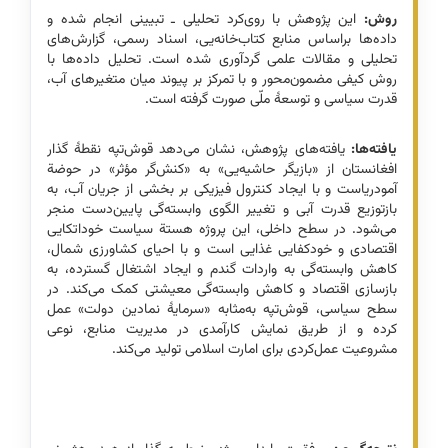
روش:
این پژوهش با روی‌کرد تحلیلی ـ تبیینی انجام شده و
داده‌ها بر‌اساس منابع کتاب‌خانه‌یی، اسناد رسمی، گزارش‌های
تحلیلی و مقالات علمی گردآوری شده است. تحلیل داده‌ها با
روش کیفی مضمون‌محور و با تمرکز بر پیوند میان متغیرهای آب،
قدرت سیاسی و توسعۀ ملّی صورت گرفته است.
یافته‌ها:
یافته‌های پژوهش، نشان می‌دهد قوش‌تپه نقطۀ گذار
افغانستان از «بازیگر حاشیه‌یی» به «کنش‌گر مؤثر» در حوضة
آمودریاست و با ایجاد کنترول فیزیکی بر بخشی از جریان آب، به
بازتوزیع قدرت آبی و تغییر الگوی وابسته‌گی پایین‌دست منجر
می‌شود. در سطح داخلی، این پروژه هستة سیاست خوداتکایی
اقتصادی و خودکفایی غذایی است و با احیای کشاورزی شمال،
کاهش وابسته‌گی به واردات گندم و ایجاد اشتغال گسترده، به
بازسازی اقتصاد و کاهش وابسته‌گی معیشتی کمک می‌کند. در
سطح سیاسی، قوش‌تپه به‌مثابه «سرمایۀ نمادین دولت» عمل
کرده و از طریق نمایش کارآمدی در مدیریت منابع، نوعی
مشروعیت عمل‌کردی برای امارت اسلامی تولید می‌کند.