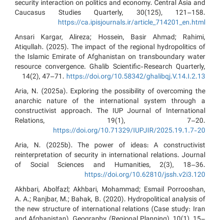
security interaction on politics and economy. Central Asia and
Caucasus Studies Quarterly, 30(125), 121–158.
https://ca.ipisjournals.ir/article_714201_en.html
Ansari Kargar, Alireza; Hossein, Basir Ahmad; Rahimi,
Atiqullah. (2025). The impact of the regional hydropolitics of
the Islamic Emirate of Afghanistan on transboundary water
resource convergence. Ghalib Scientific-Research Quarterly,
14(2), 47–71.
https://doi.org/10.58342/ghalibqj.V.14.I.2.13
Aria, N. (2025a). Exploring the possibility of overcoming the
anarchic nature of the international system through a
constructivist approach. The IUP Journal of International
Relations, 19(1), 7–20.
https://doi.org/10.71329/IUPJIR/2025.19.1.7-20
Aria, N. (2025b). The power of ideas: A constructivist
reinterpretation of security in international relations. Journal
of Social Sciences and Humanities, 2(3), 18–36.
https://doi.org/10.62810/jssh.v2i3.120
Akhbari, Abolfazl; Akhbari, Mohammad; Esmail Porrooshan,
A. A.; Ranjbar, M.; Bahak, B. (2020). Hydropolitical analysis of
the new structure of international relations (Case study: Iran
and Afghanistan). Geography (Regional Planning), 10(1), 15–