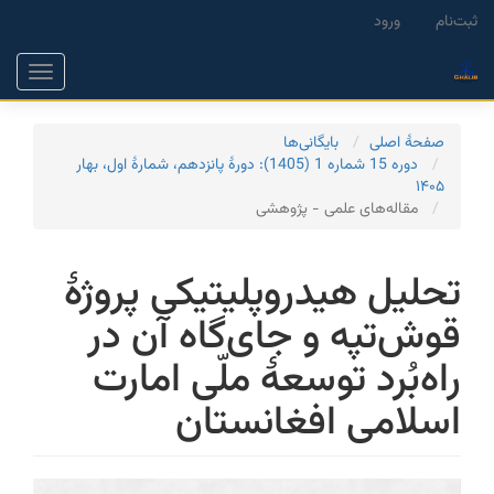
Main
ثبت‌نام
ورود
Navigation
Main
Toggle
Content
gation
Sidebar
صفحۀ اصلی
بایگانی‌ها
دوره 15 شماره 1 (1405): دورۀ پانزدهم، شمارۀ اول، بهار
۱۴۰۵
مقاله‌های علمی - پژوهشی
تحلیل هیدروپلیتیکی پروژۀ
قوش‌تپه و جای‌گاه آن در
راه‌بُرد توسعۀ ملّی امارت
اسلامی افغانستان