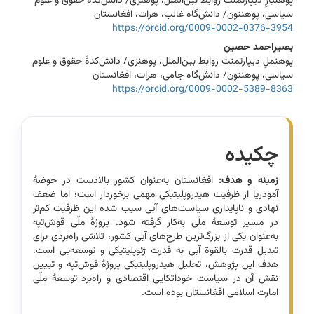
پوهنیارِ دیپارتمنت روابط بین‌الملل، پوهنزی/ دانش‌کدۀ حقوق و علوم
سیاسی، پوهنتون/ دانش‌گاه غالب، هرات، افغانستان
https://orcid.org/0009-0002-0376-3954
بصیراحمد حصین
پوهنملِ دیپارتمنت روابط بین‌الملل، پوهنزی/ دانش‌کدۀ حقوق و علوم
سیاسی، پوهنتون/ دانش‌گاه جامی‌، هرات، افغانستان
https://orcid.org/0009-0002-5389-8363
چکیده
زمینه و هدف:
افغانستان به‌عنوان کشور بالادست در حوضۀ
آمودریا از ظرفیت هیدروپلیتیکی مهمی برخوردار است؛ اما ضعف
نهادی و ناپایداری سیاست‌های آبی سبب شده این ظرفیت کم‌تر
در مسیر توسعۀ ملّی به‌کار گرفته شود. پروژۀ ملّی قوش‌تپه
به‌عنوان یکی از بزرگ‌ترین طرح‌های آبی کشور، تلاشی راه‌بردی برای
تبدیل قدرت بالقوة آبی به قدرت ژئوپلیتیکی و توسعه‌‌یی است.
هدف این پژوهش، تحلیل هیدروپلیتیکی پروژۀ قوش‌تپه و تبیین
نقش آن در سیاست خوداتکایی اقتصادی و راه‌برد توسعۀ ملّی
امارت اسلامی افغانستان بوده است.