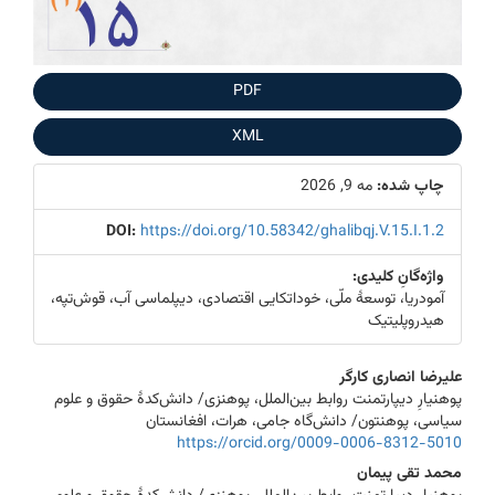
PDF
XML
چاپ شده:
مه 9, 2026
DOI:
https://doi.org/10.58342/ghalibqj.V.15.I.1.2
واژه‌گانِ کلیدی:
آمودریا، توسعۀ ملّی، خوداتکایی اقتصادی، دیپلماسی آب، قوش‌تپه،
هیدروپلیتیک
Main
علیرضا انصاری کارگر
پوهنیارِ دیپارتمنت روابط بین‌الملل، پوهنزی/ دانش‌کدۀ حقوق و علوم
Article
سیاسی، پوهنتون/ دانش‌گاه جامی، هرات، افغانستان
Content
https://orcid.org/0009-0006-8312-5010
محمد تقی پیمان