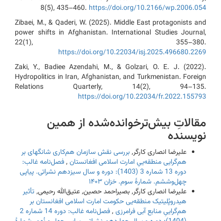
8(5), 435–460.
https://doi.org/10.2166/wp.2006.054
Zibaei, M., & Qaderi, W. (2025). Middle East protagonists and
power shifts in Afghanistan. International Studies Journal,
22(1), 355–380.
https://doi.org/10.22034/isj.2025.496680.2269
Zaki, Y., Badiee Azendahi, M., & Golzari, O. E. J. (2022).
Hydropolitics in Iran, Afghanistan, and Turkmenistan. Foreign
Relations Quarterly, 14(2), 94–135.
https://doi.org/10.22034/fr.2022.155793
مقالاتِ بیش‌ترخوانده‌شده از همین‌
نویسنده
علیرضا انصاری کارگر,
بررسی نقش سازمان هم‌کاری‌ شانگهای بر
هم‌گرایی منطقه‌ییِ امارت اسلامی افغانستان
,
فصل‌نامه غالب:
دوره 13 شماره 3 (1403): دوره و سال سیزدهم نشراتی. پیاپی
چهل‌و‌‌‌‌ششم. شمارۀ سوم. خزان ۱۴۰۳
علیرضا انصاری کارگر, بصیراحمد حصین, عتیق‌الله رحیمی,
تأثیر
هیدروپُلیتیک منطقه‌یی حکومت امارت اسلامی افغانستان بر
هم‌گراییِ منابع آبی فرامرزی
,
فصل‌نامه غالب: دوره 14 شماره 2