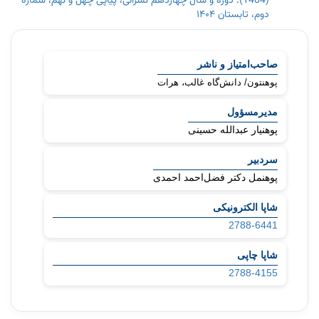
(1404): دوره و سال چهاردهم نشراتی، پیاپی چهل‌ و نُهم، شمارۀ
دوم، تابستان ۱۴۰۴
شناسۀ
مجله
صاحب‌امتیاز و ناشر
پوهنتون/ دانش‌گاه غالب، هرات
مدیرمسؤول
پوهنیار عبدالله حسینی
سردبیر
پوهنمل دکتر فضل‌احمد احمدی
شاپا الکترونیکی
2788-6441
شاپا چاپی
2788-4155