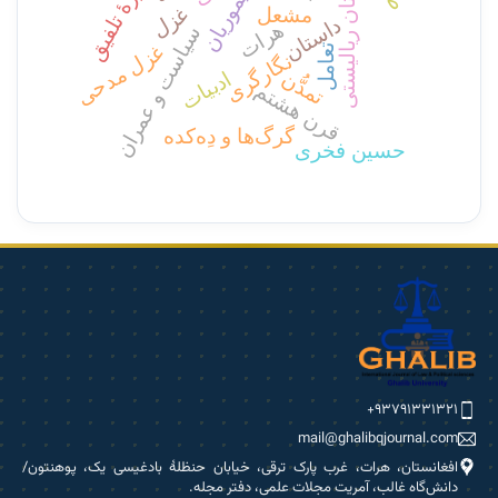
داستان ریالیستی
دورۀ تلفیق
غزل
مشعل
داستان
هرات
سیاست و عمران
غزل مدحی
تعامل
نگارگری
تمدُّن
ادبیات
قرن هشتم
گرگ‌ها و دِه‌کده
حسین فخری
۹۳۷۹۱۳۳۱۳۲۱+
mail@ghalibqjournal.com
افغانستان، هرات، غرب پارک ترقی، خیابان حنظلۀ بادغیسی یک، پوهنتون/
دانش‌گاه غالب، آمریت مجلات علمی، دفتر مجله.